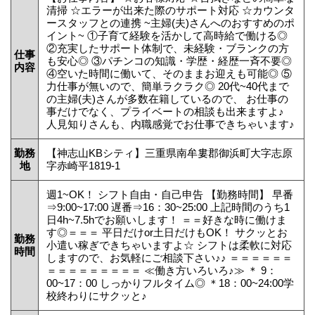
清掃 ☆エラーが出来た際のサポート対応 ☆カウンタ
ースタッフとの連携 ~主婦(夫)さんへのおすすめのポ
イント~ ①子育て経験を活かして高時給で働ける◎
②充実したサポート体制で、未経験・ブランクの方
仕事
も安心◎ ③パチンコの知識・学歴・経歴一斉不要◎
内容
④空いた時間に働いて、そのままお迎えも可能◎ ⑤
力仕事が無いので、簡単ラクラク◎ 20代~40代まで
の主婦(夫)さんが多数在籍しているので、 お仕事の
事だけでなく、プライベートの相談も出来ますよ♪
人見知りさんも、内職感覚でお仕事できちゃいます♪
勤務
【神志山KBシティ】三重県南牟婁郡御浜町大字志原
地
字赤崎平1819-1
週1~OK！ シフト自由・自己申告 【勤務時間】 早番
⇒9:00~17:00 遅番⇒16：30~25:00 上記時間のうち1
日4h~7.5hでお願いします！ ＝＝好きな時に働けま
す◎＝＝＝ 平日だけor土日だけもOK！ サクッとお
勤務
小遣い稼ぎできちゃいますよ☆ シフトは柔軟に対応
時間
しますので、お気軽にご相談下さい♪♪ ＝＝＝＝＝＝
＝＝＝＝＝＝＝＝＝ ≪働き方いろいろ♪≫ ＊ 9：
00~17：00 しっかりフルタイム◎ ＊18：00~24:00学
校終わりにサクッと♪