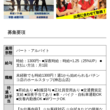
募集要項
雇用
パート・アルバイト
形態
時給：1300円~ ■深夜時給：時給×1.25（25%UP） ■
給与
支払い方法：月1回
未経験でも時給1300円！週1から始められるパチン
職種
コ店のホールスタッフ(神志山店)
待
■昇給あり ■制服貸与 ■正社員登用あり ■交通費規定
遇・
支給 ■深夜手当てあり ■車・バイク・自転車通勤OK
諸手
■扶養内勤務OK ■WワークOK
当
【お仕事内容】 ☆お客様対応 ☆台拭きなどの簡単な