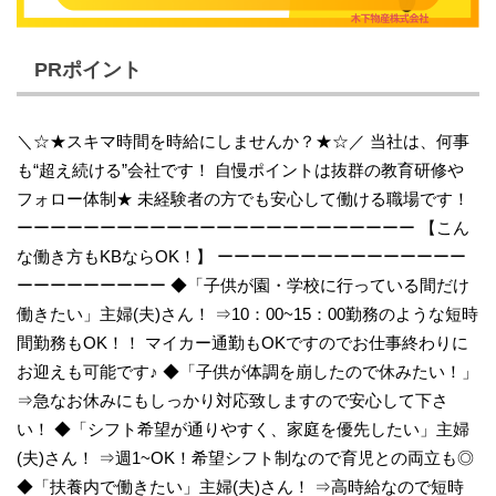
PRポイント
＼☆★スキマ時間を時給にしませんか？★☆／ 当社は、何事
も“超え続ける”会社です！ 自慢ポイントは抜群の教育研修や
フォロー体制★ 未経験者の方でも安心して働ける職場です！
ーーーーーーーーーーーーーーーーーーーーーーーー 【こん
な働き方もKBならOK！】 ーーーーーーーーーーーーーーー
ーーーーーーーーー ◆「子供が園・学校に行っている間だけ
働きたい」主婦(夫)さん！ ⇒10：00~15：00勤務のような短時
間勤務もOK！！ マイカー通勤もOKですのでお仕事終わりに
お迎えも可能です♪ ◆「子供が体調を崩したので休みたい！」
⇒急なお休みにもしっかり対応致しますので安心して下さ
い！ ◆「シフト希望が通りやすく、家庭を優先したい」主婦
(夫)さん！ ⇒週1~OK！希望シフト制なので育児との両立も◎
◆「扶養内で働きたい」主婦(夫)さん！ ⇒高時給なので短時