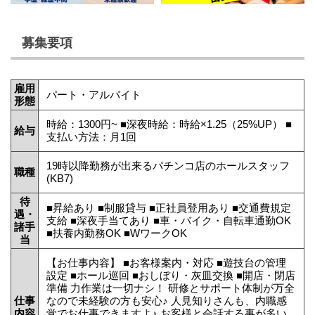
募集要項
雇用
パート・アルバイト
形態
時給：1300円~ ■深夜時給：時給×1.25（25%UP） ■
給与
支払い方法：月1回
19時以降勤務が出来るパチンコ店のホールスタッフ
職種
(KB7)
待
■昇給あり ■制服貸与 ■正社員登用あり ■交通費規定
遇・
支給 ■深夜手当てあり ■車・バイク・自転車通勤OK
諸手
■扶養内勤務OK ■WワークOK
当
【お仕事内容】 ■お客様案内・対応 ■遊技台の管理
設定 ■ホール巡回 ■おしぼり・灰皿交換 ■開店・閉店
準備 力作業は一切ナシ！ 研修とサポート体制が万全
仕事
なので未経験の方も安心♪ 人見知りさんも、内職感
内容
覚でお仕事できますよ♪ お客様と会話する事が多い