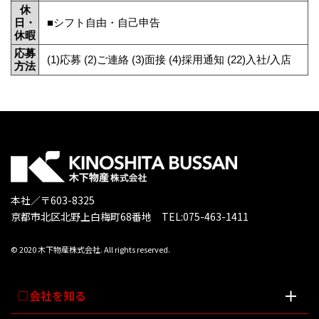
休
日・
■シフト自由・自己申告
休暇
応募
(1)応募 (2)ご連絡 (3)面接 (4)採用通知 (22)入社/入店
方法
本社／〒603-8325
京都市北区北野上白梅町68番地 TEL:075-463-1411
© 2020 木下物産株式会社. All rights reserved.
会社を知る