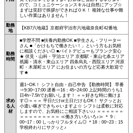
ので、コミュニケーションスキルは自然にアップ☆
まずは笑顔で挨拶ができればＯＫ！ 複雑な仕事や難
しい作業はありません！
勤務
【KB7六地蔵】京都府宇治市六地蔵奈良町42番地
地
■学歴不問 ■扶養内勤務OK ■学生さん・フリーター
さん ■「かけもちで働きたい！」という方もお気軽
に相談ください◎ ■バイトデビューもブランク安心
勤務
★ 伏見・山科・宇治エリア 京都駅・東山七条エリア
時間
祇園・清水・東山エリア 四条烏丸・西院エリア 河原
町・木屋町エリア にお住まいの方など応募大歓迎で
す★
週1~OK！ シフト自由・自己申告 【勤務時間】 早番
⇒9:30~17:00 遅番⇒16：45~24:00 上記時間のうち1
日4h~7.5hでお願いします！ ＝＝好きな時に働けま
求め
す◎＝＝＝ 平日だけor土日だけもOK！ サクッとお
る人
小遣い稼ぎできちゃいますよ☆ シフトは柔軟に対応
材
しますので、お気軽にご相談下さい♪♪ ＝＝＝＝＝＝
＝＝＝＝＝＝＝＝＝ ≪働き方いろいろ♪≫ ＊ 9：
00~17：00 しっかりフルタイム◎ ＊18：00~23：15
学校終わりにサクッと♪