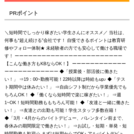
PRポイント
＼短時間でしっかり稼ぎたい学生さんにオススメ／ 当社は、
何事も“超え続ける”会社です！ 自慢できるポイントは教育研
修やフォロー体制★ 未経験者の方でも安心して働ける職場で
す！ ーーーーーーーーーーーーーーーーーーーーーーーー
【こんな働き方もKBならOK！】 ーーーーーーーーーーーー
ーーーーーーーーーーーー ◆「授業後・部活後に働きた
い！」 ⇒19：00~勤務可能！22時以降は時給もup♪ ◆「テス
ト期間中は休みたい！」 ⇒自由シフト制だから学業優先でも
ちろんOK！ ◆「働くなら短時間で楽に稼ぎたい！」 ⇒週
1~OK！短時間勤務ももちろん可能！ ◆「友達と一緒に働きた
い！」 ⇒友達との出勤も可能！学生スタッフ多数在籍！
◆「3月・4月からのバイトデビュー、バレンタイン前まで、
春休みの期間限定で働きたい！」 ⇒お試し・短期・単発・短
時間勤務も歓迎☆ まずは短期からでOK♪ アルバイトデビュ