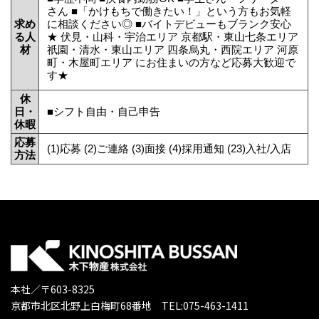
さん ■「かけもちで働きたい！」という方もお気軽
求め
に相談ください◎ ■バイトデビューもブランク安心
る人
★ 伏見・山科・宇治エリア 京都駅・東山七条エリア
材
祇園・清水・東山エリア 四条烏丸・西院エリア 河原
町・木屋町エリア にお住まいの方など応募大歓迎で
す★
休
日・
■シフト自由・自己申告
休暇
応募
(1)応募 (2)ご連絡 (3)面接 (4)採用通知 (23)入社/入店
方法
本社／〒603-8325
京都市北区北野上白梅町68番地 TEL:075-463-1411