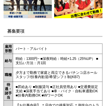
募集要項
雇用
パート・アルバイト
形態
時給：1300円~ ■深夜時給：時給×1.25（25%UP） ■
給与
支払い方法：月1回
夕方まで勤務で家庭と両立できるパチンコ店ホール
職種
スタッフ/扶養内歓迎/希望シフト制(KB7)
待
■昇給あり ■制服貸与 ■正社員登用あり ■交通費規定
遇・
支給 ■深夜手当てあり ■車・バイク・自転車通勤OK
諸手
■扶養内勤務OK ■WワークOK
当
【お仕事内容】 ＊店内での接客対応 ＊遊技台のトラ