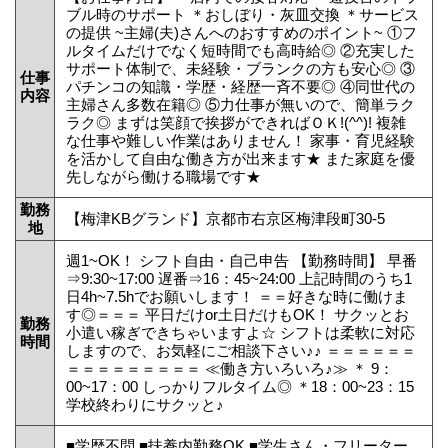
ブル時のサポート ＊おしぼり・灰皿交換 ＊サービス
の提供 ~主婦(夫)さんへのおすすめのポイント~ ①フ
ルタイムだけでなく短時間でも高時給◎ ②充実した
サポート体制で、未経験・ブランクの方も安心◎ ③
仕事
パチンコの知識・学歴・経歴一斉不要◎ ④同世代の
内容
主婦さん多数在籍◎ ⑤力仕事が無いので、簡単ラク
ラク◎ まずは笑顔で挨拶ができればＯＫ!(^^)! 複雑
な仕事や難しい作業はありません！ 家事・育児経験
を活かして自由な働き方が出来ます★ また家庭を優
先しながら働ける職場です★
勤務
【梅津KBグランド】京都市右京区梅津段町30-5
地
週1~OK！ シフト自由・自己申告 【勤務時間】 早番
⇒9:30~17:00 遅番⇒16：45~24:00 上記時間のうち1
日4h~7.5hでお願いします！ ＝＝好きな時に働けま
す◎＝＝＝ 平日だけor土日だけもOK！ サクッとお
勤務
小遣い稼ぎできちゃいますよ☆ シフトは柔軟に対応
時間
しますので、お気軽にご相談下さい♪♪ ＝＝＝＝＝＝
＝＝＝＝＝＝＝＝＝ ≪働き方いろいろ♪≫ ＊ 9：
00~17：00 しっかりフルタイム◎ ＊18：00~23：15
学校終わりにサクッと♪
■学歴不問 ■扶養内勤務OK ■学生さん・フリーター