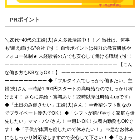
PRポイント
＼20代~40代の主婦(夫)さん多数活躍中！！／ 当社は、何事
も“超え続ける”会社です！ 自慢ポイントは抜群の教育研修や
フォロー体制★ 未経験者の方でも安心して働ける職場です！
ーーーーーーーーーーーーーーーーーーーーーーーー 【こん
な働き方もKBならOK！】 ーーーーーーーーーーーーーーー
ーーーーーーーーー ◆「フルタイムでしっかり働きたい」主
婦(夫)さん ⇒時給1,300円スタートの高時給なのでしっかり稼
げます！ さらに昇給・賞与あり！22時以降は時給もupです♪
◆「土日のみ働きたい」主婦(夫)さん！ ⇒希望シフト制なの
でプライベート優先でOK！ ◆「シフトが選びやすく家庭を優
先したい」ママ・パパさん！ ⇒週1~OK！扶養内勤務もOKで
す！ ◆「子供が体調を崩したので休みたい！」 ⇒急なお休み
にもしっかり対応致しますので安心して下さい！ ◆「ちょっ