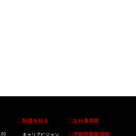
制度を知る
お仕事検索
不動産募集情報
＿01
キャリアビジョン