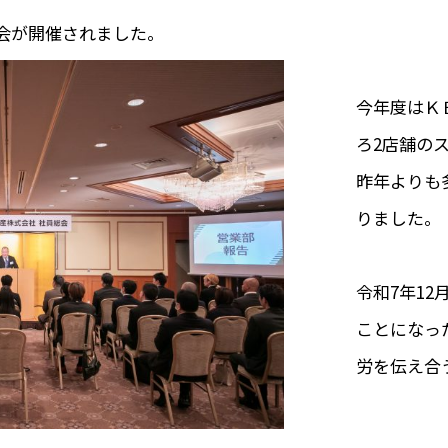
会が開催されました。
今年度はＫ
ろ2店舗の
昨年よりも
りました。
令和7年1
ことに
なっ
労を伝え合